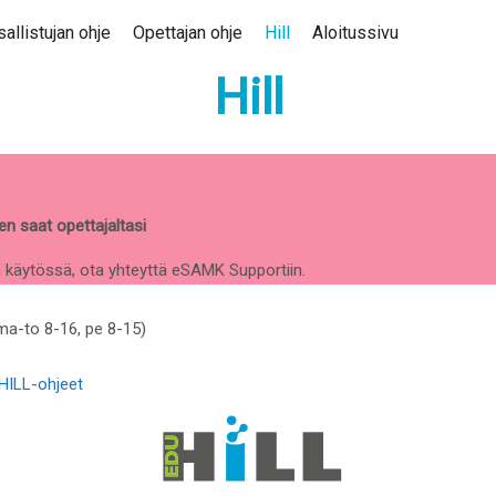
allistujan ohje
Opettajan ohje
Hill
Aloitussivu
Hill
n saat opettajaltasi
n käytössä, ota yhteyttä eSAMK Supportiin.
ma-to 8-16, pe 8-15)
HILL-ohjeet