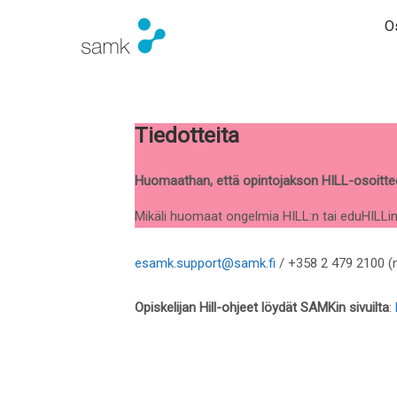
Os
Tiedotteita
Huomaathan, että opintojakson HILL-osoittee
Mikäli huomaat ongelmia HILL:n tai eduHILLi
esamk.support@samk.fi
/ +358 2 479 2100 (
Opiskelijan Hill-ohjeet löydät SAMKin sivuilta
: