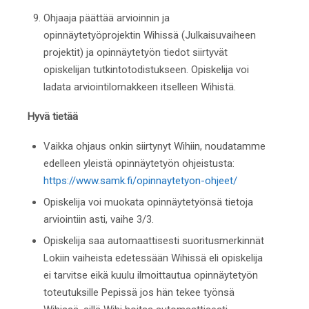
Ohjaaja päättää arvioinnin ja
opinnäytetyöprojektin Wihissä (Julkaisuvaiheen
projektit) ja opinnäytetyön tiedot siirtyvät
opiskelijan tutkintotodistukseen. Opiskelija voi
ladata arviointilomakkeen itselleen Wihistä.
Hyvä tietää
Vaikka ohjaus onkin siirtynyt Wihiin, noudatamme
edelleen yleistä opinnäytetyön ohjeistusta:
https://www.samk.fi/opinnaytetyon-ohjeet/
Opiskelija voi muokata opinnäytetyönsä tietoja
arviointiin asti, vaihe 3/3.
Opiskelija saa automaattisesti suoritusmerkinnät
Lokiin vaiheista edetessään Wihissä eli opiskelija
ei tarvitse eikä kuulu ilmoittautua opinnäytetyön
toteutuksille Pepissä jos hän tekee työnsä