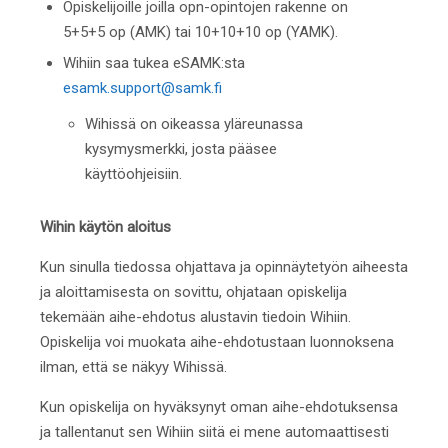
Opiskelijoille joilla opn-opintojen rakenne on
5+5+5 op (AMK) tai 10+10+10 op (YAMK).
Wihiin saa tukea eSAMK:sta
esamk.support@samk.fi
Wihissä
on oikeassa yläreunassa
kysymysmerkki, josta pääsee
käyttö
ohjeisiin.
Wihin käytön aloitus
Kun sinulla tiedossa ohjattava ja opinnäytetyön aiheesta
ja aloittamisesta on sovittu, ohjataan opiskelija
tekemään aihe-ehdotus alustavin tiedoin Wihiin.
Opiskelija voi muokata aihe-ehdotustaan luonnoksena
ilman, että se näkyy Wihissä.
Kun opiskelija on hyväksynyt oman aihe-ehdotuksensa
ja tallentanut sen Wihiin siitä ei mene automaattisesti