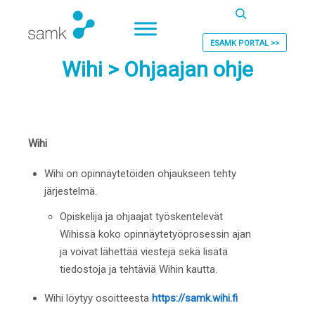
Haku
ESAMK PORTAL >>
Wihi > Ohjaajan ohje
Wihi
Wihi on opinnäytetöiden ohjaukseen tehty
järjestelmä.
Opiskelija ja ohjaajat työskentelevät
Wihissä koko opinnäytetyöprosessin ajan
ja voivat lähettää viestejä sekä lisätä
tiedostoja ja tehtäviä Wihin kautta.
Wihi löytyy osoitteesta
https://samk.wihi.fi