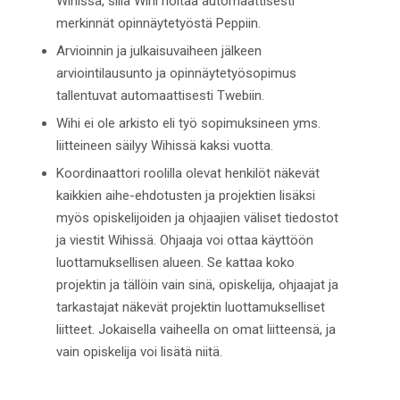
Wihissä, sillä Wihi hoitaa automaattisesti
merkinnät opinnäytetyöstä Peppiin.
Arvioinnin ja julkaisuvaiheen jälkeen
arviointilausunto ja opinnäytetyösopimus
tallentuvat automaattisesti Twebiin.
Wihi ei ole arkisto eli työ sopimuksineen yms.
liitteineen säilyy Wihissä kaksi vuotta.
Koordinaattori roolilla olevat henkilöt näkevät
kaikkien aihe-ehdotusten ja projektien lisäksi
myös opiskelijoiden ja ohjaajien väliset tiedostot
ja viestit Wihissä. Ohjaaja voi ottaa käyttöön
luottamuksellisen alueen. Se kattaa koko
projektin ja tällöin vain sinä, opiskelija, ohjaajat ja
tarkastajat näkevät projektin luottamukselliset
liitteet. Jokaisella vaiheella on omat liitteensä, ja
vain opiskelija voi lisätä niitä.