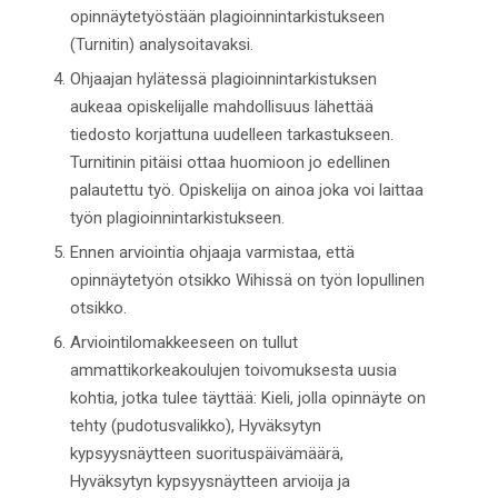
opinnäytetyöstään plagioinnintarkistukseen
(Turnitin) analysoitavaksi.
Ohjaajan hylätessä plagioinnintarkistuksen
aukeaa opiskelijalle mahdollisuus lähettää
tiedosto korjattuna uudelleen tarkastukseen.
Turnitinin pitäisi ottaa huomioon jo edellinen
palautettu työ. Opiskelija on ainoa joka voi laittaa
työn plagioinnintarkistukseen.
Ennen arviointia ohjaaja varmistaa, että
opinnäytetyön otsikko Wihissä on työn lopullinen
otsikko.
Arviointilomakkeeseen on tullut
ammattikorkeakoulujen toivomuksesta uusia
kohtia, jotka tulee täyttää: Kieli, jolla opinnäyte on
tehty (pudotusvalikko), Hyväksytyn
kypsyysnäytteen suorituspäivämäärä,
Hyväksytyn kypsyysnäytteen arvioija ja