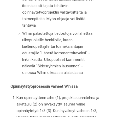
itsenäisesti kirjata tehtäviin
opinnäytetyöprojektin välitavoitteita ja
toimenpiteitä. Myös ohjaaja voi lisätä
tehtäviä.
Wihiin palautettuja tiedostoja voi lähettää
ulkopuolisille henkilöille, kuten
kieltenopettajille tai toimeksiantajan
edustajille "Lähetä kommentoitavaksi" -
linkin kautta. Ulkopuoliset kommentit
näkyvät "Sidosryhmien lausunnot" -
osiossa Wihin oikeassa alalaidassa.
Opinnäytetyöprosessin vaiheet Wihissä
Kun opinnäytteen aihe (1), projektisuunnitelma ja
aikataulu (2) on hyväksytty, seuraa vaihe
opinnäytetyö 1/3 (3). Kun hyväksyt vaiheen 1/3,