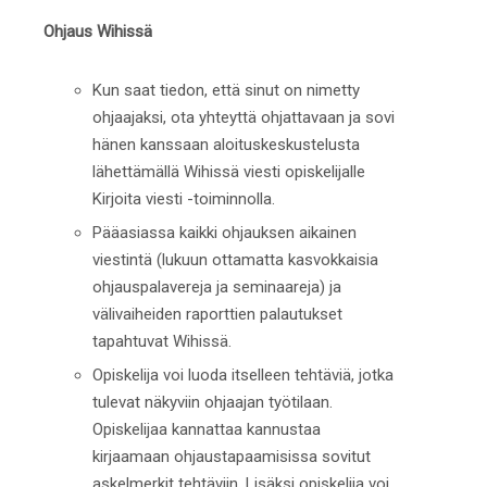
Ohjaus Wihissä
Kun saat tiedon, että sinut on nimetty
ohjaajaksi, ota yhteyttä ohjattavaan ja sovi
hänen kanssaan aloituskeskustelusta
lähettämällä Wihissä viesti opiskelijalle
Kirjoita viesti -toiminnolla.
Pääasiassa kaikki ohjauksen aikainen
viestintä (lukuun ottamatta kasvokkaisia
ohjauspalavereja ja seminaareja) ja
välivaiheiden raporttien palautukset
tapahtuvat Wihissä.
Opiskelija voi luoda itselleen tehtäviä, jotka
tulevat näkyviin ohjaajan työtilaan.
Opiskelijaa kannattaa kannustaa
kirjaamaan ohjaustapaamisissa sovitut
askelmerkit tehtäviin. Lisäksi opiskelija voi