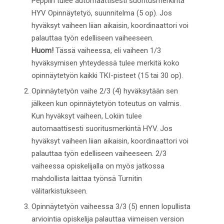
Peppiin tulee automaattisesti suoritusmerkintä
HYV Opinnäytetyö, suunnitelma (5 op). Jos
hyväksyt vaiheen liian aikaisin, koordinaattori voi
palauttaa työn edelliseen vaiheeseen.
Huom!
Tässä vaiheessa, eli vaiheen 1/3
hyväksymisen yhteydessä tulee merkitä koko
opinnäytetyön kaikki TKI-pisteet (15 tai 30 op).
Opinnäytetyön vaihe 2/3 (4) hyväksytään sen
jälkeen kun opinnäytetyön toteutus on valmis.
Kun hyväksyt vaiheen, Lokiin tulee
automaattisesti suoritusmerkintä HYV. Jos
hyväksyt vaiheen liian aikaisin, koordinaattori voi
palauttaa työn edelliseen vaiheeseen. 2/3
vaiheessa opiskelijalla on myös jatkossa
mahdollista laittaa työnsä Turnitin
välitarkistukseen.
Opinnäytetyön vaiheessa 3/3 (5) ennen lopullista
arviointia opiskelija palauttaa viimeisen version