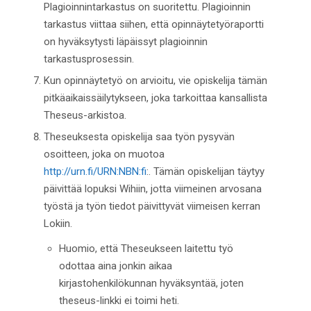
Plagioinnintarkastus on suoritettu. Plagioinnin
tarkastus viittaa siihen, että opinnäytetyöraportti
on hyväksytysti läpäissyt plagioinnin
tarkastusprosessin.
Kun opinnäytetyö on arvioitu, vie opiskelija tämän
pitkäaikaissäilytykseen, joka tarkoittaa kansallista
Theseus-arkistoa.
Theseuksesta opiskelija saa työn pysyvän
osoitteen, joka on muotoa
http://urn.fi/URN:NBN:fi
:. Tämän opiskelijan täytyy
päivittää lopuksi Wihiin, jotta viimeinen arvosana
työstä ja työn tiedot päivittyvät viimeisen kerran
Lokiin.
Huomio, että Theseukseen laitettu työ
odottaa aina jonkin aikaa
kirjastohenkilökunnan hyväksyntää, joten
theseus-linkki ei toimi heti.