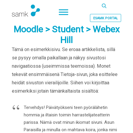
Haku
ESAMK PORTAL
Moodle > Student > Webex
Hill
Tämä on esimerkkisivu. Se eroaa artikkelista, sillä
se pysyy omalla paikallaan ja näkyy sivustosi
navigaatiossa (useimmissa teemoissa). Monet
tekevät ensimmäisenä Tietoja-sivun, joka esittelee
heidät sivuston vierailijoille. Siihen voi kirjoittaa
esimerkiksi jotain tämänkaltaista sisältöä:
Tervehdys! Päivätyökseni teen pyörälähetin
hommia ja iltaisin toimin harrastelijateatterin
parissa. Nämä ovat minun ikiomat sivuni. Asun
Paraisilla ja minulla on mahtava koira, jonka nimi